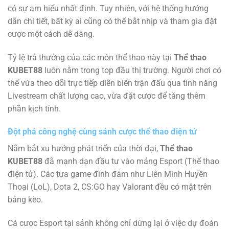
có sự am hiểu nhất định. Tuy nhiên, với hệ thống hướng
dẫn chi tiết, bất kỳ ai cũng có thể bắt nhịp và tham gia đặt
cược một cách dễ dàng.
Tỷ lệ trả thưởng của các môn thể thao này tại
Thể thao
KUBET88
luôn nằm trong top đầu thị trường. Người chơi có
thể vừa theo dõi trực tiếp diễn biến trận đấu qua tính năng
Livestream chất lượng cao, vừa đặt cược để tăng thêm
phần kịch tính.
Đột phá công nghệ cùng sảnh cược thể thao điện tử
Nắm bắt xu hướng phát triển của thời đại,
Thể thao
KUBET88
đã mạnh dạn đầu tư vào mảng Esport (Thể thao
điện tử). Các tựa game đình đám như Liên Minh Huyền
Thoại (LoL), Dota 2, CS:GO hay Valorant đều có mặt trên
bảng kèo.
Cá cược Esport tại sảnh không chỉ dừng lại ở việc dự đoán