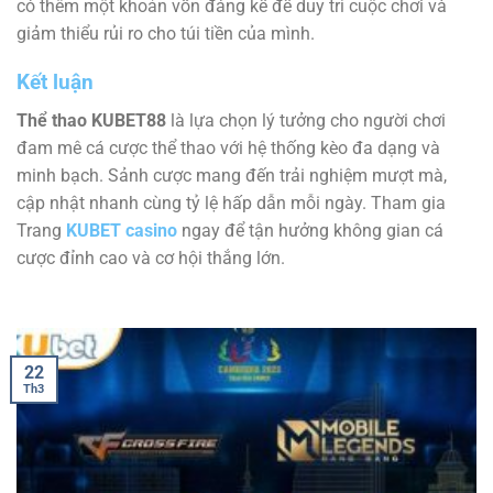
có thêm một khoản vốn đáng kể để duy trì cuộc chơi và
giảm thiểu rủi ro cho túi tiền của mình.
Kết luận
Thể thao KUBET88
là lựa chọn lý tưởng cho người chơi
đam mê cá cược thể thao với hệ thống kèo đa dạng và
minh bạch. Sảnh cược mang đến trải nghiệm mượt mà,
cập nhật nhanh cùng tỷ lệ hấp dẫn mỗi ngày. Tham gia
Trang
KUBET casino
ngay để tận hưởng không gian cá
cược đỉnh cao và cơ hội thắng lớn.
22
Th3