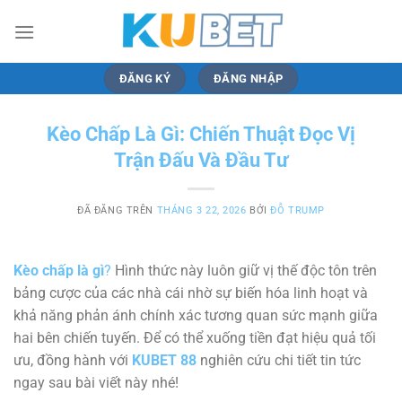
Chuyển
đến
nội
dung
ĐĂNG KÝ
ĐĂNG NHẬP
Kèo Chấp Là Gì: Chiến Thuật Đọc Vị
Trận Đấu Và Đầu Tư
ĐÃ ĐĂNG TRÊN
THÁNG 3 22, 2026
BỞI
ĐỖ TRUMP
Kèo chấp là gì
?
Hình thức này luôn giữ vị thế độc tôn trên
bảng cược của các nhà cái nhờ sự biến hóa linh hoạt và
khả năng phản ánh chính xác tương quan sức mạnh giữa
hai bên chiến tuyến. Để có thể xuống tiền đạt hiệu quả tối
ưu, đồng hành với
KUBET 88
nghiên cứu chi tiết tin tức
ngay sau bài viết này nhé!