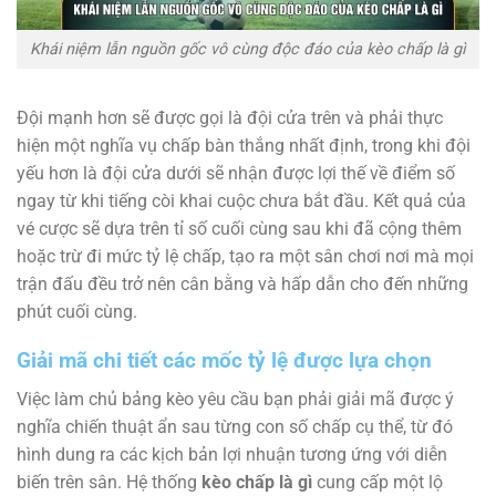
Khái niệm lẫn nguồn gốc vô cùng độc đáo của kèo chấp là gì
Đội mạnh hơn sẽ được gọi là đội cửa trên và phải thực
hiện một nghĩa vụ chấp bàn thắng nhất định, trong khi đội
yếu hơn là đội cửa dưới sẽ nhận được lợi thế về điểm số
ngay từ khi tiếng còi khai cuộc chưa bắt đầu. Kết quả của
vé cược sẽ dựa trên tỉ số cuối cùng sau khi đã cộng thêm
hoặc trừ đi mức tỷ lệ chấp, tạo ra một sân chơi nơi mà mọi
trận đấu đều trở nên cân bằng và hấp dẫn cho đến những
phút cuối cùng.
Giải mã chi tiết các mốc tỷ lệ được lựa chọn
Việc làm chủ bảng kèo yêu cầu bạn phải giải mã được ý
nghĩa chiến thuật ẩn sau từng con số chấp cụ thể, từ đó
hình dung ra các kịch bản lợi nhuận tương ứng với diễn
biến trên sân. Hệ thống
kèo chấp là gì
cung cấp một lộ