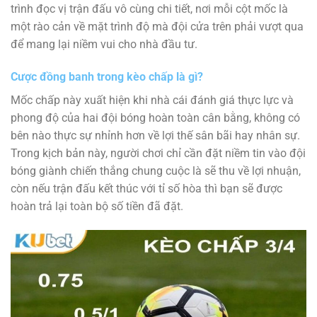
trình đọc vị trận đấu vô cùng chi tiết, nơi mỗi cột mốc là
một rào cản về mặt trình độ mà đội cửa trên phải vượt qua
để mang lại niềm vui cho nhà đầu tư.
Cược đồng banh trong kèo chấp là gì?
Mốc chấp này xuất hiện khi nhà cái đánh giá thực lực và
phong độ của hai đội bóng hoàn toàn cân bằng, không có
bên nào thực sự nhỉnh hơn về lợi thế sân bãi hay nhân sự.
Trong kịch bản này, người chơi chỉ cần đặt niềm tin vào đội
bóng giành chiến thắng chung cuộc là sẽ thu về lợi nhuận,
còn nếu trận đấu kết thúc với tỉ số hòa thì bạn sẽ được
hoàn trả lại toàn bộ số tiền đã đặt.