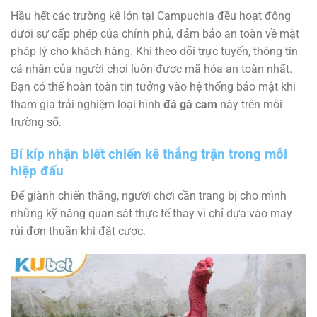
Hầu hết các trường kê lớn tại Campuchia đều hoạt động
dưới sự cấp phép của chính phủ, đảm bảo an toàn về mặt
pháp lý cho khách hàng. Khi theo dõi trực tuyến, thông tin
cá nhân của người chơi luôn được mã hóa an toàn nhất.
Bạn có thể hoàn toàn tin tưởng vào hệ thống bảo mật khi
tham gia trải nghiệm loại hình
đá gà cam
này trên môi
trường số.
Bí kíp nhận biết chiến kê thắng trận trong mỗi
hiệp đấu
Để giành chiến thắng, người chơi cần trang bị cho mình
những kỹ năng quan sát thực tế thay vì chỉ dựa vào may
rủi đơn thuần khi đặt cược.