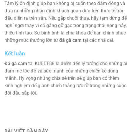
Tâm lý ổn định giúp bạn không bị cuốn theo đám đông và
đưa ra những nhận định khách quan dựa trên thực tế trận
đấu diễn ra trên sân. Nếu gặp chuỗi thua, hãy tạm dừng để
nghỉ ngơi thay vì cố gắng gỡ gạc trong trạng thái nóng nảy,
thiếu tỉnh táo. Sự bình tĩnh là chìa khóa để bạn chinh phục
những mức thưởng lớn từ
đá gà cam
tại các nhà cái.
Kết luận
Đá gà cam
tại KUBET88 là điểm đến lý tưởng cho những ai
đam mê tốc độ và sức mạnh của những chiến kê dũng
mãnh. Hy vọng những chia sẻ trên sẽ giúp bạn có thêm
kinh nghiệm để giành chiến thắng rực rỡ trong những cuộc
đối đầu sắp tới.
BÀI VIẾT GẦN ĐÂY