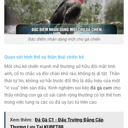
Đặc điểm nhận dạng một chú gà chiến
Quan sát hình thể và thần thái chiến kê
Một chú kê chiến mạnh mẽ thường sở hữu đôi mắt tinh
anh, cổ to chắc và đôi chân khô ráo, không bị dị tật. Thần
thái tự tin, không sợ hãi trước đối thủ là dấu hiệu của một
“vị vua” trên sàn đấu. Kinh nghiệm soi kèo
đá gà cam
cho
thấy những con gà có sải cánh rộng thường có lợi thế hơn
trong việc tung ra các cú đá uy lực từ trên cao.
Xem thêm:
Đá Gà C1 - Đấu Trường Đẳng Cấp
Thượng Lưu Tại KUBET88