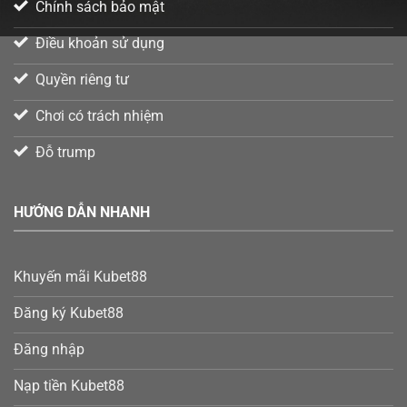
Chính sách bảo mật
Điều khoản sử dụng
Quyền riêng tư
Chơi có trách nhiệm
Đỗ trump
HƯỚNG DẪN NHANH
Khuyến mãi Kubet88
Đăng ký Kubet88
Đăng nhập
Nạp tiền Kubet88