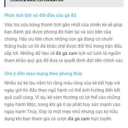
Phân tích lịch sử đối đầu của gà đá
Việc tra cứu bảng thành tích gần nhất của chiến kê sẽ giúp
bạn đánh giá được phong độ hiện tại và sức bền của
chúng. Hãy ưu tiên chọn những con gà đang có chuỗi
thắng hoặc có lối đá khắc chế được đối thủ trong trận đấu
sắp tới. Những dữ liệu về
đá gà cam
lịch sử luôn là nguồn
tham khảo quý giá để đưa ra quyết định đặt tiền chính xác.
Chú ý đến màu mạng theo phong thủy
Nhiều sư kê lâu năm tin rằng màu lông của kê kết hợp với
ngày giờ thi đấu theo ngũ hành có thể ảnh hưởng đến kết
quả cuối cùng. Ví dụ, kê xám thường có lợi thế vào những
ngày hành Mộc, trong khi gà ô lại phát huy sức mạnh vào
ngày hành Thủy. Đây là một mẹo nhỏ nhưng cực kỳ hữu
dụng khi bạn tham gia cá cược
đá gà cam
trực tuyến.