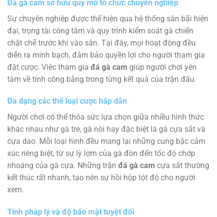
Đá gà cam sở hữu quy mô tổ chức chuyên nghiệp
Sự chuyên nghiệp được thể hiện qua hệ thống sân bãi hiện
đại, trọng tài công tâm và quy trình kiểm soát gà chiến
chặt chẽ trước khi vào sân. Tại đây, mọi hoạt động đều
diễn ra minh bạch, đảm bảo quyền lợi cho người tham gia
đặt cược. Việc tham gia
đá gà cam
giúp người chơi yên
tâm về tính công bằng trong từng kết quả của trận đấu.
Đa dạng các thể loại cược hấp dẫn
Người chơi có thể thỏa sức lựa chọn giữa nhiều hình thức
khác nhau như gà tre, gà nòi hay đặc biệt là gà cựa sắt và
cựa dao. Mỗi loại hình đều mang lại những cung bậc cảm
xúc riêng biệt, từ sự lỳ lợm của gà đòn đến tốc độ chớp
nhoáng của gà cựa. Những trận
đá gà cam
cựa sắt thường
kết thúc rất nhanh, tạo nên sự hồi hộp tột độ cho người
xem.
Tính pháp lý và độ bảo mật tuyệt đối