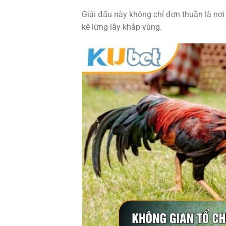
Giải đấu này không chỉ đơn thuần là nơi
kê lừng lẫy khắp vùng.