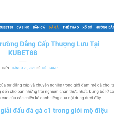
KUBET88
CASINO
BẮN CÁ
ĐÁ GÀ
THỂ THAO
XỔ SỐ
HƯỚNG DẪ
Trường Đẳng Cấp Thượng Lưu Tại
KUBET88
G TRÊN
THÁNG 3 23, 2026
BỞI
ĐỖ TRUMP
 của sự đẳng cấp và chuyên nghiệp trong giới đam mê gà chọi t
g đến cho bạn những trải nghiệm chân thực nhất. Đừng bỏ lỡ cơ
 cao của các chiến kê danh tiếng qua nội dung dưới đây.
iải đấu đá gà c1 trong giới mộ điệu