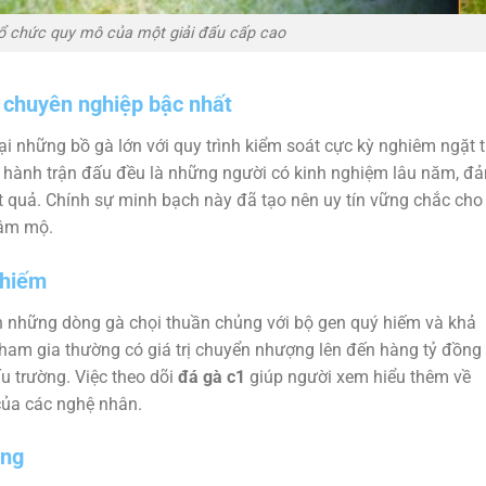
ổ chức quy mô của một giải đấu cấp cao
 chuyên nghiệp bậc nhất
ại những bồ gà lớn với quy trình kiểm soát cực kỳ nghiêm ngặt 
u hành trận đấu đều là những người có kinh nghiệm lâu năm, đ
t quả. Chính sự minh bạch này đã tạo nên uy tín vững chắc cho
hâm mộ.
 hiếm
n những dòng gà chọi thuần chủng với bộ gen quý hiếm và khả
tham gia thường có giá trị chuyển nhượng lên đến hàng tỷ đồng
u trường. Việc theo dõi
đá gà c1
giúp người xem hiểu thêm về
của các nghệ nhân.
ợng