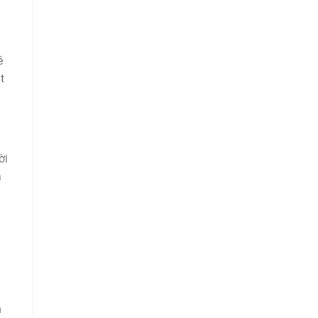
ê
t
ời
a
n