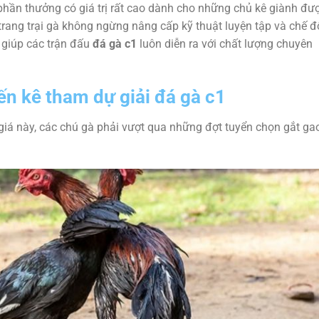
phần thưởng có giá trị rất cao dành cho những chủ kê giành đư
 trang trại gà không ngừng nâng cấp kỹ thuật luyện tập và chế đ
 giúp các trận đấu
đá gà c1
luôn diễn ra với chất lượng chuyên
ến kê tham dự giải đá gà c1
giá này, các chú gà phải vượt qua những đợt tuyển chọn gắt ga