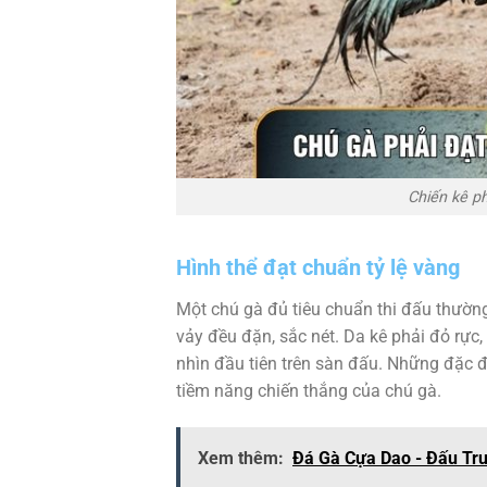
Chiến kê ph
Hình thể đạt chuẩn tỷ lệ vàng
Một chú gà đủ tiêu chuẩn thi đấu thườn
vảy đều đặn, sắc nét. Da kê phải đỏ rực,
nhìn đầu tiên trên sàn đấu. Những đặc đ
tiềm năng chiến thắng của chú gà.
Xem thêm:
Đá Gà Cựa Dao - Đấu Tr