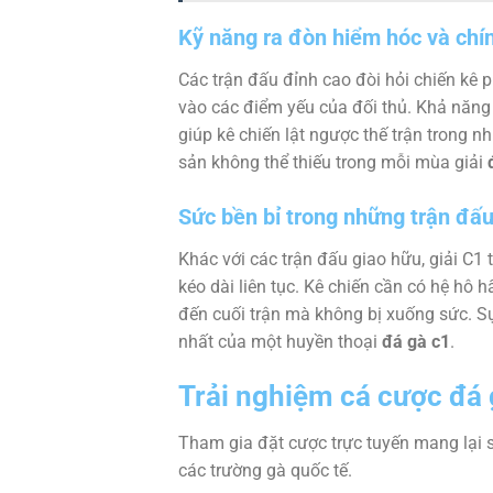
Kỹ năng ra đòn hiểm hóc và chí
Các trận đấu đỉnh cao đòi hỏi chiến kê
vào các điểm yếu của đối thủ. Khả năng
giúp kê chiến lật ngược thế trận trong 
sản không thể thiếu trong mỗi mùa giải
Sức bền bỉ trong những trận đấu
Khác với các trận đấu giao hữu, giải C1 
kéo dài liên tục. Kê chiến cần có hệ hô 
đến cuối trận mà không bị xuống sức. S
nhất của một huyền thoại
đá gà c1
.
Trải nghiệm cá cược đá 
Tham gia đặt cược trực tuyến mang lại sự
các trường gà quốc tế.