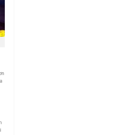
ơn
ỏa
h
i