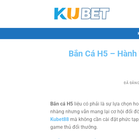
Chuyển
đến
nội
dung
Bắn Cá H5 – Hành 
ĐÃ ĐĂN
Bắn cá H5
liệu có phải là sự lựa chọn h
nhàng nhưng vẫn mang lại cơ hội đổi đời
Kubet88
mà không cần cài đặt phức tạp,
game thủ đổi thưởng.