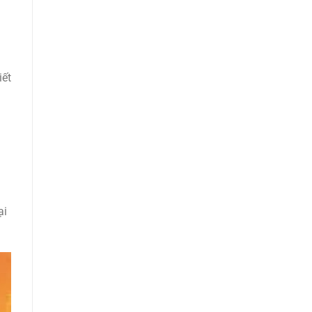
iết
5
ại