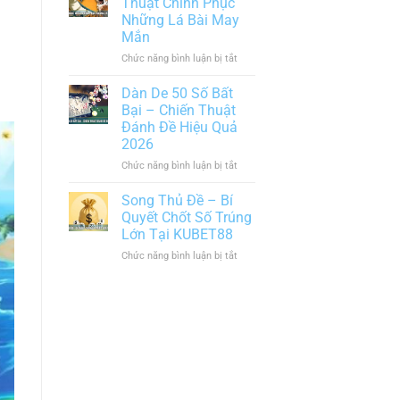
Thuật Chinh Phục
Bí
Cược
Những Lá Bài May
Quyết
Hấp
Mắn
Thắng
Dẫn
Bàn
ở
Chức năng bình luận bị tắt
Cược
Rồng
Trực
Hổ
Dàn De 50 Số Bất
Tuyến
–
Bại – Chiến Thuật
Nghệ
Đánh Đề Hiệu Quả
Thuật
2026
Chinh
Phục
ở
Chức năng bình luận bị tắt
Những
Dàn
Lá
De
Song Thủ Đề – Bí
Bài
50
Quyết Chốt Số Trúng
May
Số
Lớn Tại KUBET88
Mắn
Bất
ở
Chức năng bình luận bị tắt
Bại
Song
–
Thủ
Chiến
Đề
Thuật
–
Đánh
Bí
Đề
Quyết
Hiệu
Chốt
Quả
Số
2026
Trúng