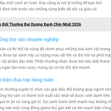
đầu một cách an toàn. Đây cũng là nơi lý tưởng để bạn thử
t định tiến bước vào những vùng biển dữ dội và giàu có.
m Đổi Thưởng Đại Dương Xanh Chín Nhất 2026
hững thợ săn chuyên nghiệp
 săn cá thi thố tài năng để chinh phục những loài sinh vật mang
oài Boss tại sảnh này có lượng máu rất lớn và đòi hỏi sự phối hợ
 vật phẩm đặc biệt. Phần thưởng nhận được khi tiêu diệt thành
ng ngàn lần mức cược, mang lại cơ hội đổi đời nhanh.
ự kiện đua top hàng tuần
òn thường xuyên tổ chức các giải đấu đối kháng giúp người chơ
hững thợ săn có thành tích xuất sắc nhất sẽ được vinh danh trên
à tri ân vô cùng giá trị. Sự cạnh tranh lành mạnh này không c
ựng nên một cộng đồng game thủ gắn kết và lớn mạnh bền vững