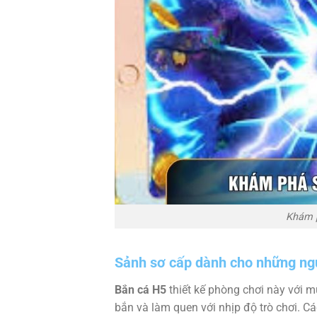
Khám p
Sảnh sơ cấp dành cho những ng
Bắn cá H5
thiết kế phòng chơi này với 
bắn và làm quen với nhịp độ trò chơi. Cá