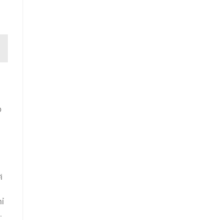
p
i
hỉ
.