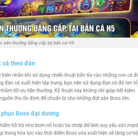
ợc săn thưởng đẳng cấp tại bắn cá H5
t cá theo đàn
 kiên nhẫn khi sử dụng chiến thuật bắn tỉa vào những con cá đ
ững đàn cá xuất hiện tập trung, bạn nên sử dụng đạn có độ lan t
 nhằm tối ưu tiền thưởng. Kỹ thuật này không chỉ giúp tiết kiệm
guồn thu ổn định để chuẩn bị cho những đợt săn Boss lớn.
h phục Boss đại dương
 phẩm hỗ trợ như bom nổ hoặc tia chớp để làm suy yếu sức mạn
tập trung hỏa lực vào thời điểm Boss vừa xuất hiện sẽ tăng cơ hộ